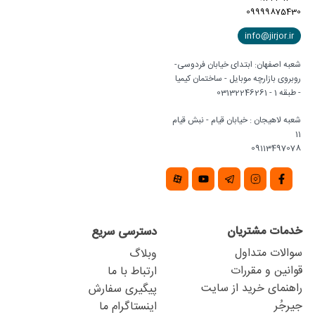
09999875430
info@jirjor.ir
شعبه اصفهان: ابتدای خیابان فردوسی-
روبروی بازارچه موبایل - ساختمان کیمیا
- طبقه 1 - 03132246261
شعبه لاهیجان : خیابان قیام - نبش قیام
11
09113497078
خدمات مشتریان
دسترسی سریع
سوالات متداول
وبلاگ
قوانین و مقررات
ارتباط با ما
راهنمای خرید از سایت
پیگیری سفارش
جیرجُر
اینستاگرام ما