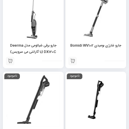
جارو شارژی بومیدی Bomidi WV102
جارو برقی شیائومی مدل Deerma
DX120C (با گارانتی می سرویس)
ناموجود
ناموجود