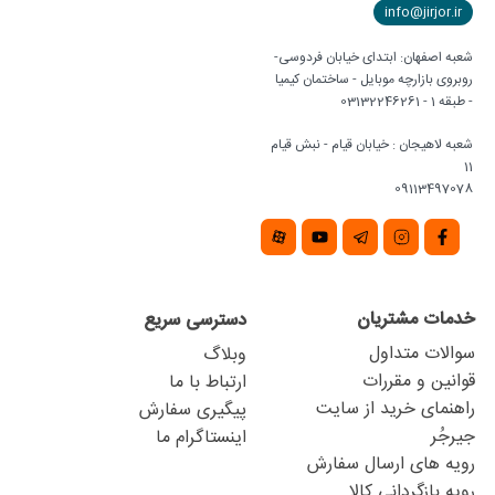
info@jirjor.ir
شعبه اصفهان: ابتدای خیابان فردوسی-
روبروی بازارچه موبایل - ساختمان کیمیا
- طبقه 1 - 03132246261
شعبه لاهیجان : خیابان قیام - نبش قیام
11
09113497078
خدمات مشتریان
دسترسی سریع
سوالات متداول
وبلاگ
قوانین و مقررات
ارتباط با ما
راهنمای خرید از سایت
پیگیری سفارش
جیرجُر
اینستاگرام ما
رویه های ارسال سفارش
رویه بازگردانی کالا