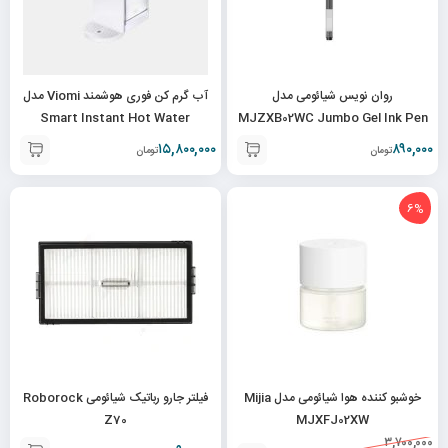
روان نویس شیائومی مدل
آب گرم کن فوری هوشمند Viomi مدل
Smart Instant Hot Water
MJZXB02WC Jumbo Gel Ink Pen
بسته 10 عددی
Dispenser 1A 4L
۱۵,۸۰۰,۰۰۰
۸۹۰,۰۰۰
تومان
تومان
6%
خوشبو کننده هوا شیائومی مدل Mijia
فیلتر جارو رباتیک شیائومی Roborock
Z70
MJXFJ02XW
۳,۷۰۰,۰۰۰