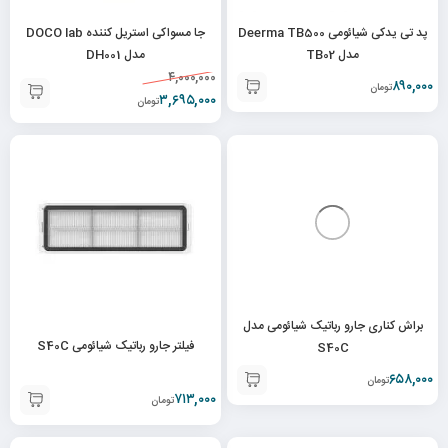
پد تی یدکی شیائومی Deerma TB500
جا مسواکی استریل کننده DOCO lab
مدل TB02
مدل DH001
۴,۰۰۰,۰۰۰
۸۹۰,۰۰۰
تومان
۳,۶۹۵,۰۰۰
تومان
براش کناری جارو رباتیک شیائومی مدل
فیلتر جارو رباتیک شیائومی S40C
S40C
۶۵۸,۰۰۰
تومان
۷۱۳,۰۰۰
تومان