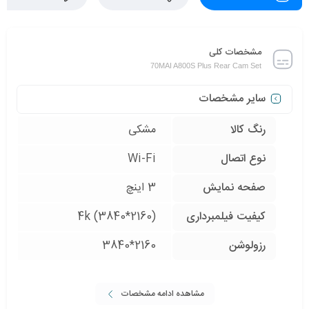
مشخصات کلی
70MAI A800S Plus Rear Cam Set
سایر مشخصات
رنگ کالا
مشکی
نوع اتصال
Wi-Fi
صفحه نمایش
3 اینچ
کیفیت فیلمبرداری
4k (3840*2160)
رزولوشن
2160*3840
مشاهده ادامه مشخصات