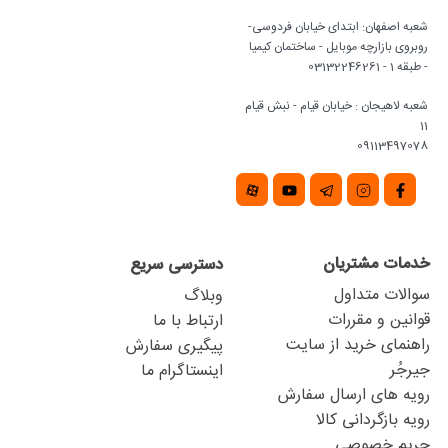
شعبه اصفهان: ابتدای خیابان فردوسی-
روبروی بازارچه موبایل - ساختمان کیمیا
- طبقه 1 - 03132246261
شعبه لاهیجان : خیابان قیام - نبش قیام
11
09113497078
خدمات مشتریان
دسترسی سریع
سوالات متداول
وبلاگ
قوانین و مقررات
ارتباط با ما
راهنمای خرید از سایت
پیگیری سفارش
جیرجُر
اینستاگرام ما
رویه های ارسال سفارش
رویه بازگردانی کالا
حریم خصوصی