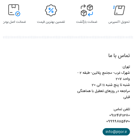
تحویل اکسپرس
ضمانت بازگشت
تضمین بهترین قیمت
ضمانت اصل بودن
تماس با ما
تهران:
شهرک غرب- مجتمع پلاتین- طبقه 2 -
واحد 207
شنبه تا پنج شنبه 11 الی 20
مراجعه در روزهای تعطیل با هماهنگی
قبلی
تلفن تماس:
09124161380
09999875430
info@jirjor.ir