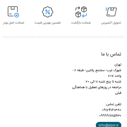
تحویل اکسپرس
ضمانت بازگشت
تضمین بهترین قیمت
ضمانت اصل بودن
تماس با ما
تهران:
شهرک غرب- مجتمع پلاتین- طبقه 2 -
واحد 207
شنبه تا پنج شنبه 11 الی 20
مراجعه در روزهای تعطیل با هماهنگی
قبلی
تلفن تماس:
09124161380
09999875430
info@jirjor.ir