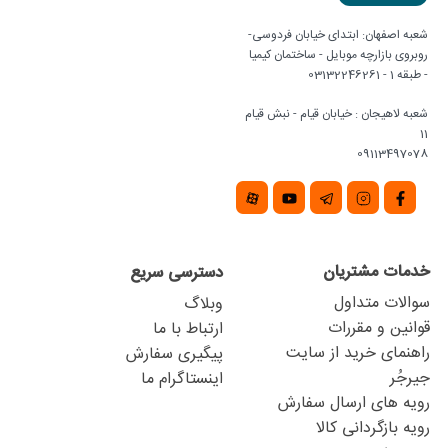
شعبه اصفهان: ابتدای خیابان فردوسی-
روبروی بازارچه موبایل - ساختمان کیمیا
- طبقه 1 - 03132246261
شعبه لاهیجان : خیابان قیام - نبش قیام
11
09113497078
خدمات مشتریان
دسترسی سریع
سوالات متداول
وبلاگ
قوانین و مقررات
ارتباط با ما
راهنمای خرید از سایت
پیگیری سفارش
جیرجُر
اینستاگرام ما
رویه های ارسال سفارش
رویه بازگردانی کالا