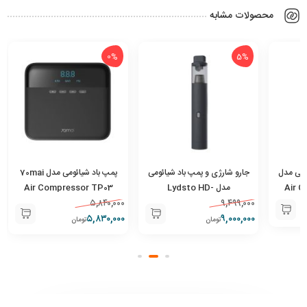
محصولات مشابه
0%
5%
ومی مدل
جارو شارژی و پمپ باد شیائومی
پمپ باد شیائومی مدل 70mai
Air C
مدل Lydsto HD-
Air Compressor TP03
۵,۸۴۰,۰۰۰
SCXCCQ02
۹,۴۹۹,۰۰۰
M
۵,۸۳۰,۰۰۰
۹,۰۰۰,۰۰۰
تومان
تومان