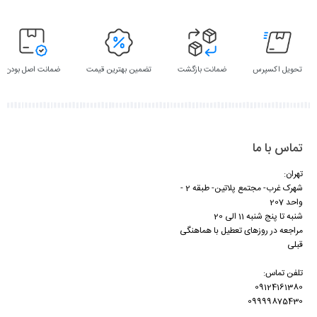
تحویل اکسپرس
ضمانت بازگشت
تضمین بهترین قیمت
ضمانت اصل بودن
تماس با ما
تهران:
شهرک غرب- مجتمع پلاتین- طبقه 2 -
واحد 207
شنبه تا پنج شنبه 11 الی 20
مراجعه در روزهای تعطیل با هماهنگی
قبلی
تلفن تماس:
09124161380
09999875430