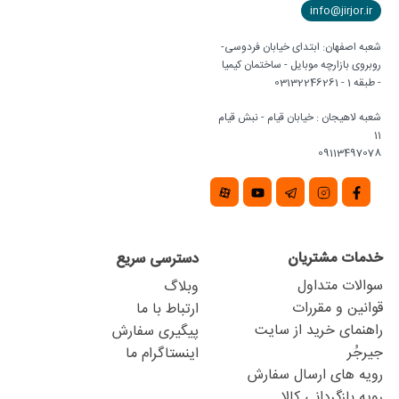
info@jirjor.ir
شعبه اصفهان: ابتدای خیابان فردوسی-
روبروی بازارچه موبایل - ساختمان کیمیا
- طبقه 1 - 03132246261
شعبه لاهیجان : خیابان قیام - نبش قیام
11
09113497078
خدمات مشتریان
دسترسی سریع
سوالات متداول
وبلاگ
قوانین و مقررات
ارتباط با ما
راهنمای خرید از سایت
پیگیری سفارش
جیرجُر
اینستاگرام ما
رویه های ارسال سفارش
رویه بازگردانی کالا