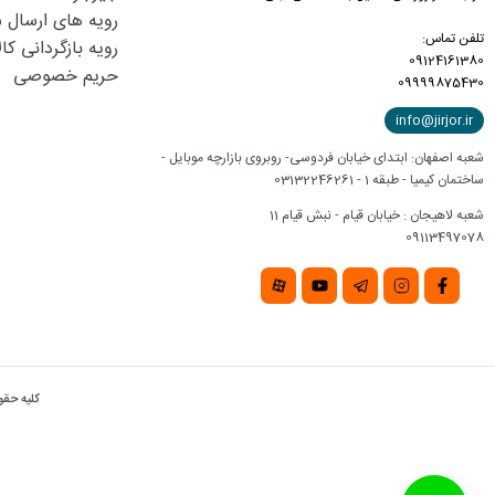
رویه های ارسال 
تلفن تماس:
رویه بازگردانی کال
09124161380
حریم خصوصی
09999875430
info@jirjor.ir
شعبه اصفهان: ابتدای خیابان فردوسی- روبروی بازارچه موبایل -
ساختمان کیمیا - طبقه 1 - 03132246261
شعبه لاهیجان : خیابان قیام - نبش قیام 11
09113497078
کلیه حقو