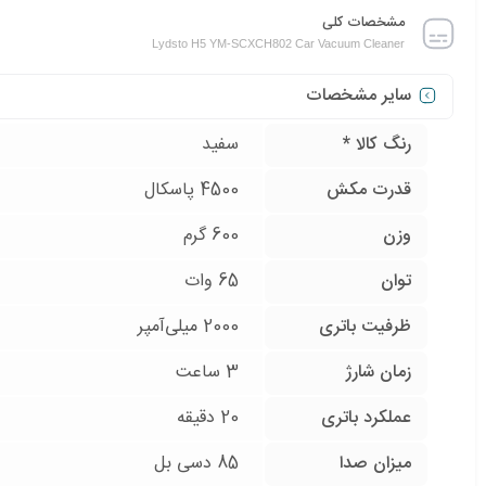
مشخصات کلی
Lydsto H5 YM-SCXCH802 Car Vacuum Cleaner
سایر مشخصات
رنگ کالا *
سفید
قدرت مکش
4500 پاسکال
وزن
600 گرم
توان
65 وات
ظرفیت باتری
2000 میلی‌آمپر
زمان شارژ
3 ساعت
عملکرد باتری
20 دقیقه
میزان صدا
85 دسی بل