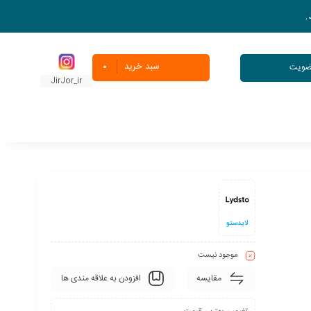
.
سبد خرید
عضویت
0
JirJor_ir
لایدستو
موجود نیست
مقایسه
افزودن به علاقه مندی ها