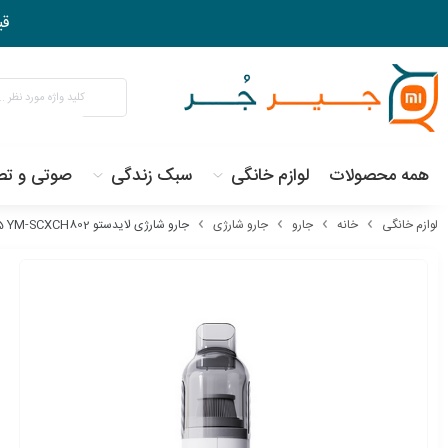
قی
همه محصولات
لوازم خانگی
سبک زندگی
صوتی و تص
لوازم خانگی
خانه
جارو
جارو شارژی
جارو شارژی لایدستو Lydsto H5 YM-SCXCH802