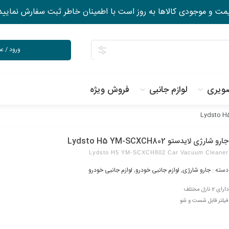
مت و موجودی کالاها به روز است با اطمینان خاطر ثبت سفارش نمایید
ورود / 
ویری
لوازم جانبی
فروش ویژه
جارو شارژی لایدستو Lydsto H5 YM-SCXCH802
Lydsto H5 YM-SCXCH802 Car Vacuum Cleaner
دسته :
جارو شارژی
,
لوازم جانبی خودرو
,
لوازم جانبی خودرو
دارای 2 نازل مختلف
فیلتر قابل شست و شو