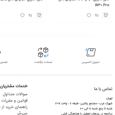
W30 Pro
تحویل اکسپرس
ضمانت بازگشت
تضمین 
خدمات مشتریان
تماس با ما
سوالات متداول
تهران:
قوانین و مقررات
شهرک غرب- مجتمع پلاتین- طبقه 2 - واحد 207
راهنمای خرید از
شنبه تا پنج شنبه 11 الی 20
جیرجُر
مراجعه در روزهای تعطیل با هماهنگی قبلی