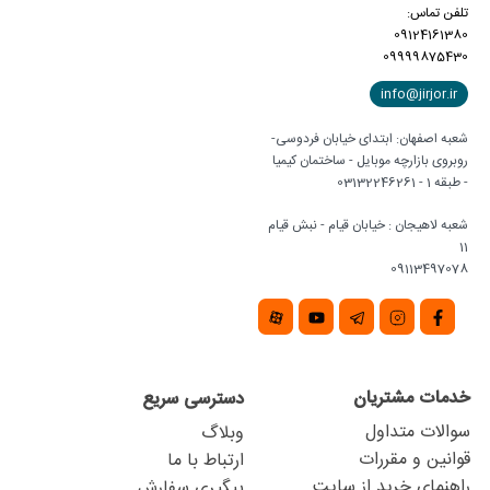
تلفن تماس:
09124161380
09999875430
info@jirjor.ir
شعبه اصفهان: ابتدای خیابان فردوسی-
روبروی بازارچه موبایل - ساختمان کیمیا
- طبقه 1 - 03132246261
شعبه لاهیجان : خیابان قیام - نبش قیام
11
09113497078
خدمات مشتریان
دسترسی سریع
سوالات متداول
وبلاگ
قوانین و مقررات
ارتباط با ما
راهنمای خرید از سایت
پیگیری سفارش