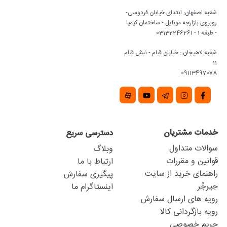
شعبه اصفهان: ابتدای خیابان فردوسی-
روبروی بازارچه موبایل - ساختمان کیمیا
- طبقه 1 - 03132246261
شعبه لاهیجان : خیابان قیام - نبش قیام
11
09113497078
خدمات مشتریان
دسترسی سریع
سوالات متداول
وبلاگ
قوانین و مقررات
ارتباط با ما
راهنمای خرید از سایت
پیگیری سفارش
جیرجُر
اینستاگرام ما
رویه های ارسال سفارش
رویه بازگردانی کالا
حریم خصوصی