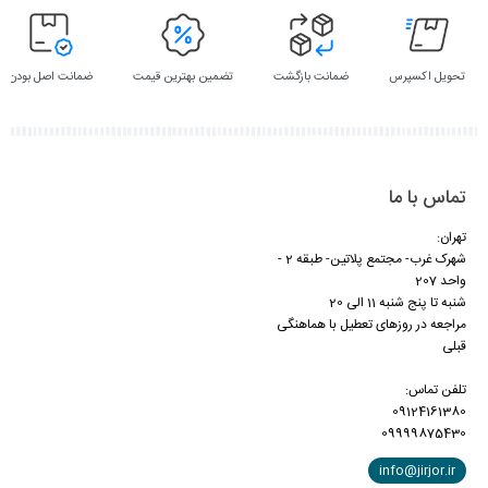
تحویل اکسپرس
ضمانت بازگشت
تضمین بهترین قیمت
ضمانت اصل بودن
تماس با ما
تهران:
شهرک غرب- مجتمع پلاتین- طبقه 2 -
واحد 207
شنبه تا پنج شنبه 11 الی 20
مراجعه در روزهای تعطیل با هماهنگی
قبلی
تلفن تماس:
09124161380
09999875430
info@jirjor.ir