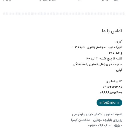
تماس با ما
تهران:
شهرک غرب- مجتمع پلاتین- طبقه 2 -
واحد 207
شنبه تا پنج شنبه 11 الی 20
مراجعه در روزهای تعطیل با هماهنگی
قبلی
تلفن تماس:
09124161380
09999875430
info@jirjor.ir
شعبه اصفهان: ابتدای خیابان فردوسی-
روبروی بازارچه موبایل - ساختمان کیمیا
- طبقه 1 - 03132246261