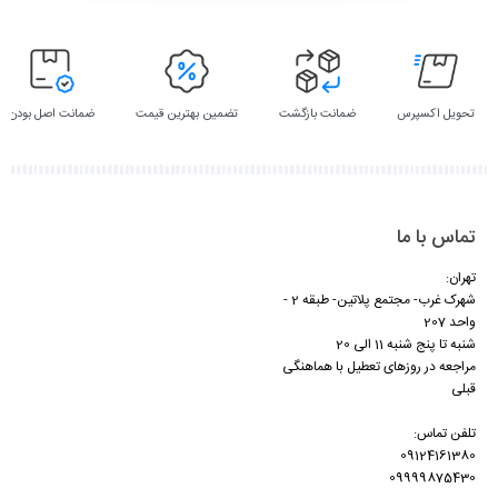
تحویل اکسپرس
ضمانت بازگشت
تضمین بهترین قیمت
ضمانت اصل بودن
تماس با ما
تهران:
شهرک غرب- مجتمع پلاتین- طبقه 2 -
واحد 207
شنبه تا پنج شنبه 11 الی 20
مراجعه در روزهای تعطیل با هماهنگی
قبلی
تلفن تماس:
09124161380
09999875430