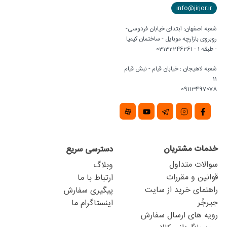
info@jirjor.ir
شعبه اصفهان: ابتدای خیابان فردوسی-
روبروی بازارچه موبایل - ساختمان کیمیا
- طبقه 1 - 03132246261
شعبه لاهیجان : خیابان قیام - نبش قیام
11
09113497078
خدمات مشتریان
دسترسی سریع
سوالات متداول
وبلاگ
قوانین و مقررات
ارتباط با ما
راهنمای خرید از سایت
پیگیری سفارش
جیرجُر
اینستاگرام ما
رویه های ارسال سفارش