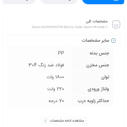
مشخصات کلی
Xiaomi MJHWSH03YM Electric Kettle Xiaomi Mi Kettle 2
سایر مشخصات
جنس بدنه
PP
جنس مخزن
فولاد ضد زنگ 304
توان
1800 وات
ولتاژ ورودی
220 ولت
حداکثر زاویه درب
70 درجه
مشاهده ادامه مشخصات