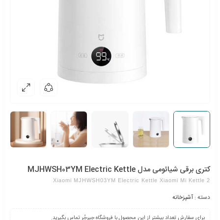
کتری برقی شیائومی مدل MJHWSH03YM Electric Kettle
Xiaomi MJHWSH03YM Electric Kettle Xiaomi Mi Kettle 2
دسته :
آشپزخانه
برای سفارش تعداد بیشتر از این محصول با فروشگاه جیرجُر تماس بگیرید.