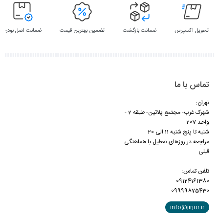
تحویل اکسپرس
ضمانت بازگشت
تضمین بهترین قیمت
ضمانت اصل بودن
تماس با ما
تهران:
شهرک غرب- مجتمع پلاتین- طبقه 2 -
واحد 207
شنبه تا پنج شنبه 11 الی 20
مراجعه در روزهای تعطیل با هماهنگی
قبلی
تلفن تماس:
09124161380
09999875430
info@jirjor.ir