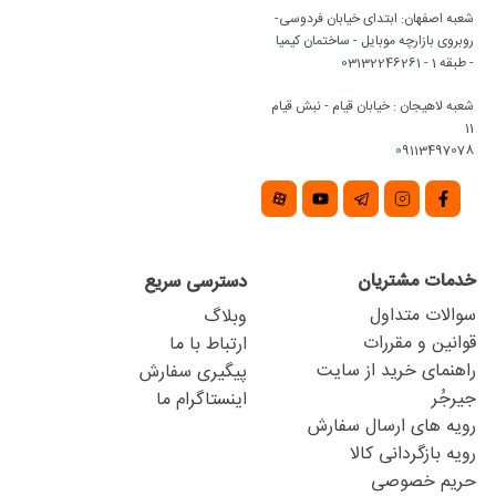
شعبه اصفهان: ابتدای خیابان فردوسی-
روبروی بازارچه موبایل - ساختمان کیمیا
- طبقه 1 - 03132246261
شعبه لاهیجان : خیابان قیام - نبش قیام
11
09113497078
خدمات مشتریان
دسترسی سریع
سوالات متداول
وبلاگ
قوانین و مقررات
ارتباط با ما
راهنمای خرید از سایت
پیگیری سفارش
جیرجُر
اینستاگرام ما
رویه های ارسال سفارش
رویه بازگردانی کالا
حریم خصوصی