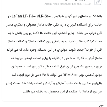
Xiaomi Neck Massager LeFan LR-S100
بالشتک و ماساژور دور گردن شیائومی LeFan LF-TJ001/LR-S100
دو
حالت برای استفاده کاربران دارد؛ یکی حالت ماساژ معمولی و دیگری ماساژ
قبل خواب می باشد.. برای انتخاب این حالت ها دکمه ی روی بالش را به
مدت ۱.۵ ثانیه فشار دهید. و به راحتی بین “حالت ماساژ” و “حالت ماساژ
قبل از خواب” جابجا شوید. موتوري در این دستگاه وجود دارد که می تواند
ماساژ گردن با قدرت ۶۰۰۰ دور در دقیقه را برای شما به ارمغان بیاورد که
برای دردهای عضلانی گردن فوق العاده موثر و کاربردی است. همچنین
موتور کاهش نویز، 6000 RPM می تواند تا 45 دسی بل نویز ایجاد کند.
بنابراین صدایی باعث سلب آسایش و آرامش شما نخواهد شد. مدت زمان
هر دور از ماساژ با استفاده از این محصول ده دقیقه می باشد.