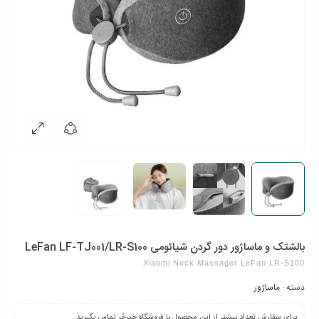
بالشتک و ماساژور دور گردن شیائومی LeFan LF-TJ001/LR-S100
Xiaomi Neck Massager LeFan LR-S100
دسته :
ماساژور
برای سفارش تعداد بیشتر از این محصول با فروشگاه جیرجُر تماس بگیرید.