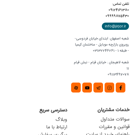
تلفن تماس:
09124161380
09999875430
info@jirjor.ir
شعبه اصفهان: ابتدای خیابان فردوسی-
روبروی بازارچه موبایل - ساختمان کیمیا
- طبقه 1 - 03132246261
شعبه لاهیجان : خیابان قیام - نبش قیام
11
09113497078
خدمات مشتریان
دسترسی سریع
سوالات متداول
وبلاگ
قوانین و مقررات
ارتباط با ما
راهنمای خرید از سایت
پیگیری سفارش